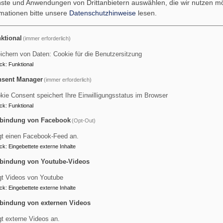
enste und Anwendungen von Drittanbietern auswählen, die wir nutzen 
erin ist Christiane Iwainski, die Kirchenmusikerin der evangelis
rmationen bitte unsere
Datenschutzhinweise
lesen.
gs. In der Coronazeit hat sie sich speziell auch mit Stimmbild
ktional
(immer erforderlich)
ind eine erste Ausbildung im Gebrauch der vielen Farben, die 
ichern von Daten: Cookie für die Benutzersitzung
onen, Sprache, sowie Allgemeinbildung und ein gutes Miteinan
ck
:
Funktional
Iwainski bei der Arbeit mit Kindern Wert legt.
sent Manager
(immer erforderlich)
 alle Sparten abgedeckt: Neben Kirchenliedern und Gospeln au
kie Consent speichert Ihre Einwilligungsstatus im Browser
nd je nach Altersklasse wird es bis zur Mehrstimmigkeit und klas
ck
:
Funktional
 spielten und sangen Kinder bei Musicals mit. Bei entsprechen
bindung von Facebook
(Opt-Out)
es möglich. Frau Iwainski hat viele Musicals im Notenschrank.
gt einen Facebook-Feed an.
ck
:
Eingebettete externe Inhalte
 donnerstags um 17 Uhr, 1. Stock in der Christuskirche.
bindung von Youtube-Videos
reies Angebot der evangelischen Kirche. Die Kosten für Materiali
gt Videos von Youtube
ck
:
Eingebettete externe Inhalte
en an Christiane Iwainski 08122-40347 oder ans
Pfarrbüro Po
bindung von externen Videos
gt externe Videos an.