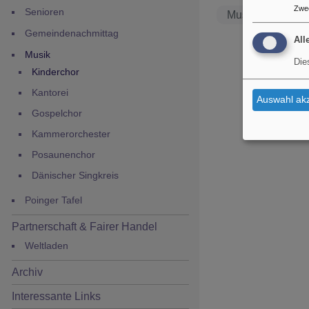
Zwe
Senioren
Musik
Gemeindenachmittag
All
Musik
Die
Kinderchor
Kantorei
Auswahl akz
Gospelchor
Kammerorchester
Posaunenchor
Dänischer Singkreis
Poinger Tafel
Partnerschaft & Fairer Handel
Weltladen
Archiv
Interessante Links