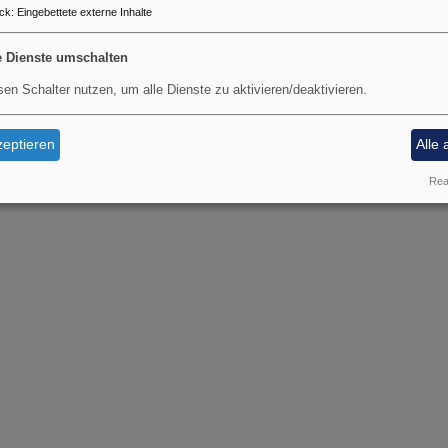
ck
:
Eingebettete externe Inhalte
e Dienste umschalten
sen Schalter nutzen, um alle Dienste zu aktivieren/deaktivieren.
eptieren
Alle 
Real