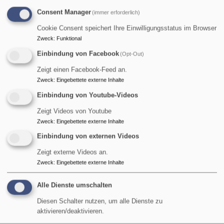
Consent Manager
(immer erforderlich)
Kammerorchester
Cookie Consent speichert Ihre Einwilligungsstatus im Browser
Zweck
:
Funktional
Einbindung von Facebook
(Opt-Out)
Probe:
Zeigt einen Facebook-Feed an.
Das Kammerorchester trifft sich vierzehntägig freitags
Zweck
:
Eingebettete externe Inhalte
um 20:00 Uhr im Gemeindezentrum Markt Schwaben
Einbindung von Youtube-Videos
Um im Orchester mitzuspielen, wäre eine vorherige
Zeigt Videos von Youtube
Absprache mit Christiane Iwainski sinnvoll.
Zweck
:
Eingebettete externe Inhalte
Leitung und Ansprechpartnerin:
Einbindung von externen Videos
Kantorin Christiane Iwainski, Tel.: 08122/40347
Zeigt externe Videos an.
Zweck
:
Eingebettete externe Inhalte
Musik
Alle Dienste umschalten
Diesen Schalter nutzen, um alle Dienste zu
aktivieren/deaktivieren.