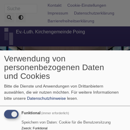
Direkt
Fußbereichsmenü
Kontakt
Cookie-Einstellungen
Suche
zum
Impressum
Datenschutzerklärung
Inhalt
Barrierefreiheitserklärung
Ev.-Luth. Kirchengemeinde Poing
Verwendung von
personenbezogenen Daten
und Cookies
Bitte die Dienste und Anwendungen von Drittanbietern
auswählen, die wir nutzen möchten.
Für weitere Informationen
bitte unsere
Datenschutzhinweise
lesen.
Hauptnavigation
Funktional
(immer erforderlich)
Speichern von Daten: Cookie für die Benutzersitzung
Breadcrumb
Startseite
Gemeindeleben
Musik
Kammerorchester
Zweck
:
Funktional