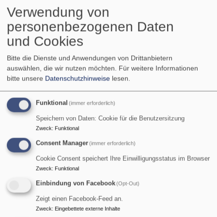
Oboistin ihre
Verwendung von
beeindruckende
personenbezogenen Daten
Virtuosität. Rasche
und Cookies
Läufe, brillante
Verzierungen und präzise Artikulation verband sie mit
Bitte die Dienste und Anwendungen von Drittanbietern
tänzerischer Eleganz und sichtbarer Spielfreude. Das
auswählen, die wir nutzen möchten.
Für weitere Informationen
Orchester unterstützte sie mit transparentem Klang und
bitte unsere
Datenschutzhinweise
lesen.
rhythmischer Präzision, wodurch die heitere
Grundstimmung des Finales voll zur Geltung kam.
Funktional
(immer erforderlich)
Der lang anhaltende Beifall der Gottesdienstbesucher
Speichern von Daten: Cookie für die Benutzersitzung
bestätigte den nachhaltigen Eindruck dieser Aufführung.
Zweck
:
Funktional
Marta Hernandes Santos erwies sich als herausragende
Consent Manager
(immer erforderlich)
Mozart-Interpretin, deren klangliche Raffinesse,
technische Souveränität und musikalische Reife das
Cookie Consent speichert Ihre Einwilligungsstatus im Browser
Oboenkonzert KV 314 zu einem besonderen
Zweck
:
Funktional
Konzerterlebnis machten. Gemeinsam mit dem
Einbindung von Facebook
(Opt-Out)
Kammerorchester Markt Schwaben/Poing gelang eine
Zeigt einen Facebook-Feed an.
überzeugende Interpretation dieses Meisterwerks.
Zweck
:
Eingebettete externe Inhalte
Didi Knapp