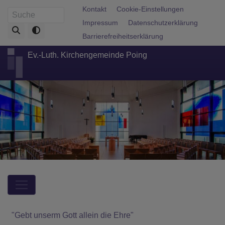
Direkt
Fußbereichsmenü
Kontakt
Cookie-Einstellungen
Suche
zum
Impressum
Datenschutzerklärung
Inhalt
Barrierefreiheitserklärung
Ev.-Luth. Kirchengemeinde Poing
Hauptnavigation
"Gebt unserm Gott allein die Ehre"