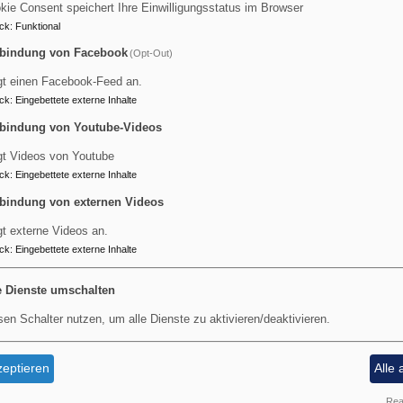
kie Consent speichert Ihre Einwilligungsstatus im Browser
 bei uns passiert
" teilen wir Ereignisse und Highlights aus unse
ck
:
Funktional
 vorbei!
bindung von Facebook
(Opt-Out)
gt einen Facebook-Feed an.
ck
:
Eingebettete externe Inhalte
bindung von Youtube-Videos
gt Videos von Youtube
ck
:
Eingebettete externe Inhalte
bindung von externen Videos
gt externe Videos an.
ck
:
Eingebettete externe Inhalte
e Dienste umschalten
sen Schalter nutzen, um alle Dienste zu aktivieren/deaktivieren.
eptieren
Alle 
Real