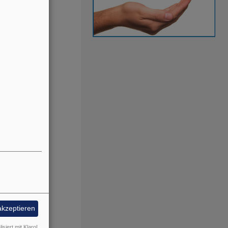
rer Kirche.
akzeptieren
isiert mit Klaro!