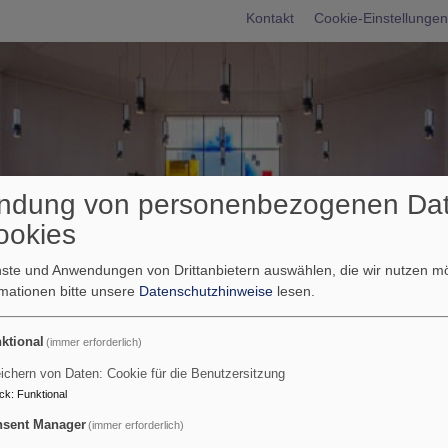
Fußbereichsme
Kontakt
Cookie-Einstellungen
ndung von personenbezogenen Da
ookies
enste und Anwendungen von Drittanbietern auswählen, die wir nutzen 
rmationen bitte unsere
Datenschutzhinweise
lesen.
umb
, was bei uns so los ist?
ktional
(immer erforderlich)
ichern von Daten: Cookie für die Benutzersitzung
ig, was bei uns so los ist
ck
:
Funktional
sent Manager
(immer erforderlich)