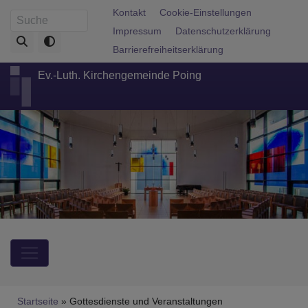
Direkt
Fußbereichsmenü
Kontakt
Cookie-Einstellungen
Suche
zum
Impressum
Datenschutzerklärung
Inhalt
Barrierefreiheitserklärung
Ev.-Luth. Kirchengemeinde Poing
Hauptnavigation
Breadcrumb
Startseite
Gottesdienste und Veranstaltungen