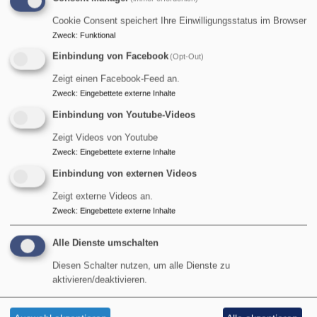
Cookie Consent speichert Ihre Einwilligungsstatus im Browser
Kirchenvorstand
Zweck
:
Funktional
Einbindung von Facebook
(Opt-Out)
Zeigt einen Facebook-Feed an.
Pfarrer
Zweck
:
Eingebettete externe Inhalte
Einbindung von Youtube-Videos
über
Weiterlesen
Zeigt Videos von Youtube
Pfarrer
Zweck
:
Eingebettete externe Inhalte
Einbindung von externen Videos
Zeigt externe Videos an.
Zweck
:
Eingebettete externe Inhalte
Alle Dienste umschalten
Diesen Schalter nutzen, um alle Dienste zu
aktivieren/deaktivieren.