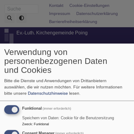
Direkt
Fußbereichsmenü
Kontakt
Cookie-Einstellungen
Suche
zum
Impressum
Datenschutzerklärung
Inhalt
Barrierefreiheitserklärung
Ev.-Luth. Kirchengemeinde Poing
Verwendung von
personenbezogenen Daten
und Cookies
Bitte die Dienste und Anwendungen von Drittanbietern
auswählen, die wir nutzen möchten.
Für weitere Informationen
bitte unsere
Datenschutzhinweise
lesen.
Hauptnavigation
Funktional
(immer erforderlich)
Speichern von Daten: Cookie für die Benutzersitzung
Zweck
:
Funktional
Breadcrumb
Startseite
Kirchenvorstand
Consent Manager
(immer erforderlich)